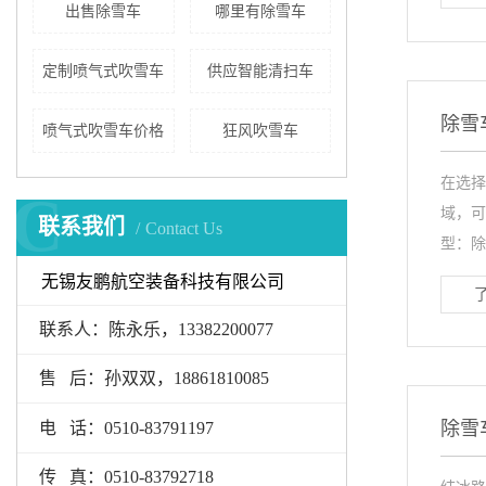
出售除雪车
哪里有除雪车
定制喷气式吹雪车
供应智能清扫车
除雪
喷气式吹雪车价格
狂风吹雪车
在选择
C
域，可
联系我们
Contact Us
型：除
无锡友鹏航空装备科技有限公司
联系人：陈永乐，13382200077
售 后：孙双双，18861810085
除雪
电 话：0510-83791197
传 真：0510-83792718