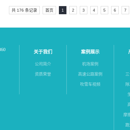
共 176 条记录
首页
1
2
3
4
5
6
7
60
关于我们
案例展示
公司简介
机场案例
资质荣誉
高速公路案例
三
吹雪车视频
除
摩
跑