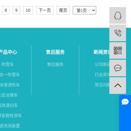
8
9
10
下一页
尾页
1
产品中心
售后服务
新闻资讯
吹雪车
售后服务
公司新闻
合一吹雪车
行业资讯
冰液洒布车
常见问题
生态治理车
高效清扫车
擦系数检测车
道关闭装置