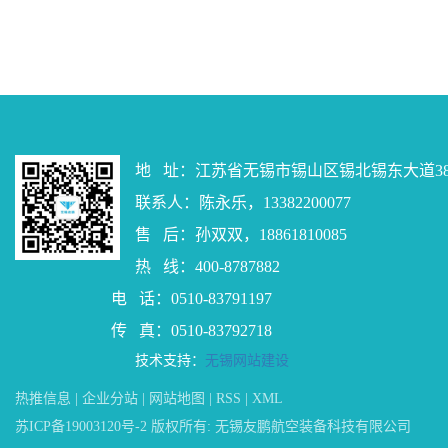
地 址：江苏省无锡市锡山区锡北锡东大道38
联系人：陈永乐，13382200077
售 后：孙双双，18861810085
热 线：400-8787882
电 话：0510-83791197
传 真：0510-83792718
技术支持：
无锡网站建设
热推信息
|
企业分站
|
网站地图
|
RSS
|
XML
苏ICP备19003120号-2
版权所有: 无锡友鹏航空装备科技有限公司