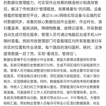
的数据化管理能力，可实现作业效果的精准统计和高效管
控，解决了传统清扫“管理粗放、效果难量化”的问题。设备
搭载的智能管控平台，通过5G/4G网络实现设备与云端的实
时数据同步，采集的核心数据包括作业面积、作业时长、清
扫覆盖率、能耗消耗、障碍物数量、故障记录等，所有数据
自动生成可视化报表，管理人员可通过电脑后台或手机APP
随时查看。例如市政管理部门可查看辖区内所有智能清扫车
的实时位置和作业进度，每个路段的清扫面积、耗时、洁净
度等数据一目了然，实现“看得见、管得住”。
数据化管理不仅方便统计作业效果，更能为管理决策提供科学依
据。系统可根据历史数据进行分析，生成不同区域的污染程度热力
图，管理人员可据此调整清扫频次和优先级，如商业繁华区域污染
程度高，可增加每日清扫次数；郊区道路污染程度低，可减少清扫
频次，实现精细化管理。同时，数据报表可作为绩效考核的重要依
据，传统人工清扫的工作量难以量化，而智能清扫车的作业数据客
观准确，可直接用于工作人员的绩效评估，提升管理效率。此外，
系统支持数据导出功能，报表可导出为Excel、PDF等格式，方便存
档和汇报。例如物业管理人员每月可导出小区清扫数据报表，向业