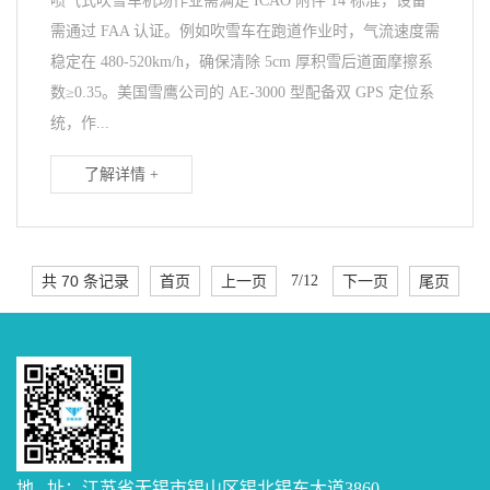
喷气式吹雪车机场作业需满足 ICAO 附件 14 标准，设备
需通过 FAA 认证。例如吹雪车在跑道作业时，气流速度需
稳定在 480-520km/h，确保清除 5cm 厚积雪后道面摩擦系
数≥0.35。美国雪鹰公司的 AE-3000 型配备双 GPS 定位系
统，作...
了解详情 +
共 70 条记录
首页
上一页
7/12
下一页
尾页
地 址：江苏省无锡市锡山区锡北锡东大道3860